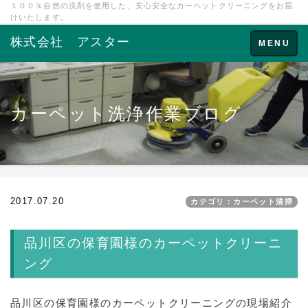
１００％自然の洗剤を使用した、安心安全なカーペットクリーニングをお届
けいたします。
株式会社 アスター
Toggle
MENU
navigation
カーペット洗浄作業ブログ
2017.07.20
カテゴリ：カーペット清掃
品川区の保育園様のカーペットクリーニ
ング
品川区の保育園様のカーペットクリーニングの現場紹介